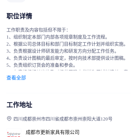
职位详情
工作职责及内容包括但不限于：
1、组织制定本部门内部各项规章制度及工作流程。
2、根据公司总体目标和部门目标制定工作计划并组织实施。
3、负责根据设计师研发能力和研发方向分配工作任务。
4、负责设计图稿的最后审定，按时向技术部提供设计图稿。
5、负责组织订货会的准备和参会。
6、负责组织相关岗位及时提供正确大货样和原辅料清单，责
查看全部
协调、解决在大货生产中出现的设计问题。
7、负责组织考核、评价部门员工的工作绩效，组织部门技能
培训。
工作地址
四川成都崇州市四川省成都市崇州崇阳大道120号
成都市更新家具有限公司