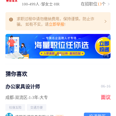
在招职位
13
个
100-499人
·邹女士·HR
求职过程中请勿缴纳费用，保持谨慎，防止诈
骗。 如有不实，请
立即举报
!
猜你喜欢
办公家具设计师
06-16
面议
成都-双流区
-1-3年
-大专
社保五险
交通方便