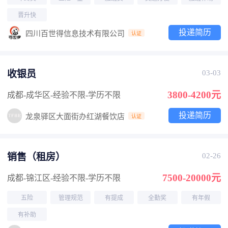
晋升快
投递简历
四川百世得信息技术有限公司
认证
收银员
03-03
3800-4200元
成都-成华区
-经验不限
-学历不限
投递简历
龙泉驿区大面街办红湖餐饮店
认证
销售（租房）
02-26
7500-20000元
成都-锦江区
-经验不限
-学历不限
五险
管理规范
有提成
全勤奖
有年假
有补助