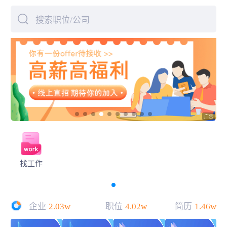
搜索职位/公司
下拉刷新
找工作
企业
2.03w
职位
4.02w
简历
1.46w