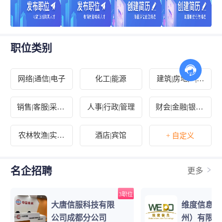
职位类别
网络|通信|电子
化工|能源
建筑|房地产|装
修|物业
销售|客服|采购|
人事|行政|管理
财会|金融|银行|
淘宝
保险
农林牧渔|实习
酒店|宾馆
+ 自定义
生|其他
名企招聘
更多
3职位
大唐信服科技有限
维度信息技
公司成都分公司
州）有限公