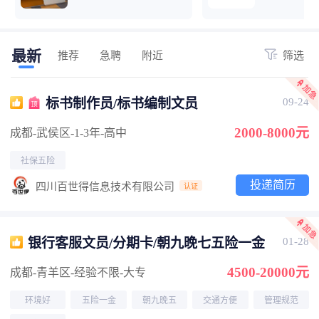
最新
推荐
急聘
附近
筛选
标书制作员/标书编制文员
09-24
2000-8000元
成都-武侯区
-1-3年
-高中
社保五险
投递简历
四川百世得信息技术有限公司
认证
银行客服文员/分期卡/朝九晚七五险一金
01-28
4500-20000元
成都-青羊区
-经验不限
-大专
环境好
五险一金
朝九晚五
交通方便
管理规范