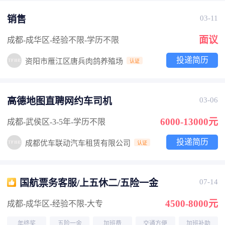
销售
03-11
面议
成都-成华区
-经验不限
-学历不限
投递简历
资阳市雁江区唐兵肉鸽养殖场
认证
高德地图直聘网约车司机
03-06
6000-13000元
成都-武侯区
-3-5年
-学历不限
投递简历
成都优车联动汽车租赁有限公司
认证
国航票务客服/上五休二/五险一金
07-14
4500-8000元
成都-成华区
-经验不限
-大专
年终奖
五险一金
加班费
交通方便
加班补助