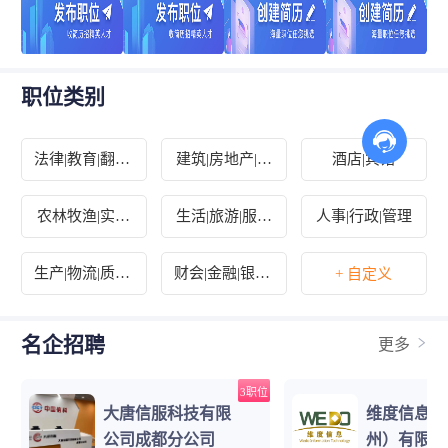
职位类别
法律|教育|翻译|
建筑|房地产|装
酒店|宾馆
出版
修|物业
农林牧渔|实习
生活|旅游|服务
人事|行政|管理
生|其他
业
生产|物流|质控|
财会|金融|银行|
+ 自定义
汽车
保险
名企招聘
更多
3职位
大唐信服科技有限
维度信息技
公司成都分公司
州）有限公