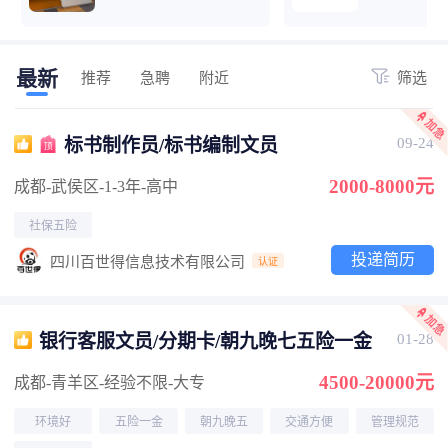
最新
推荐
急聘
附近
筛选
标书制作员/标书编制文员
09-24
2000-8000元
成都-武侯区
-1-3年
-高中
社保五险
投递简历
四川百世得信息技术有限公司
认证
银行客服文员/分期卡/朝九晚七五险一金
01-28
4500-20000元
成都-青羊区
-经验不限
-大专
环境好
五险一金
朝九晚五
交通方便
管理规范