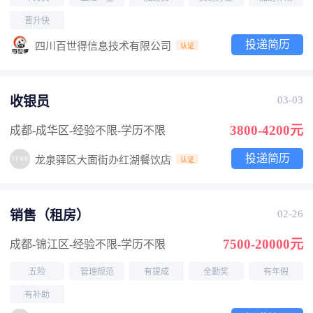
晋升快
投递简历
四川百世得信息技术有限公司
认证
收银员
03-03
3800-4200元
成都-成华区
-经验不限
-学历不限
投递简历
龙泉驿区大面街办红湖餐饮店
认证
销售（租房）
02-26
7500-20000元
成都-锦江区
-经验不限
-学历不限
五险
管理规范
有提成
全勤奖
有年假
有补助