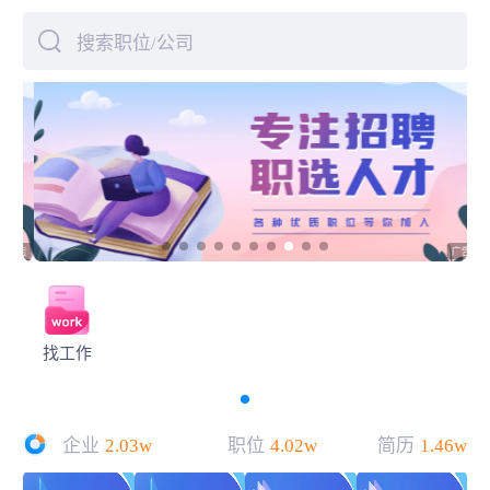
搜索职位/公司
下拉刷新
找工作
企业
2.03w
职位
4.02w
简历
1.46w