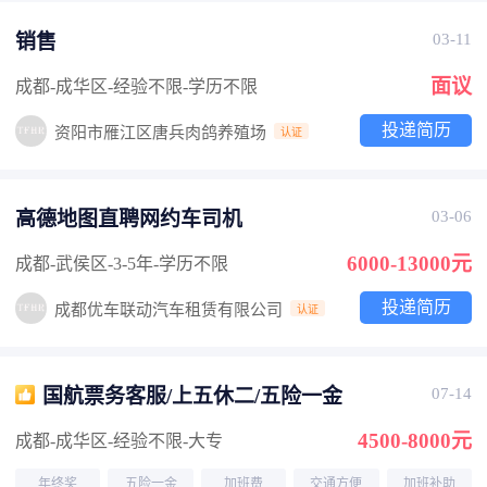
销售
03-11
面议
成都-成华区
-经验不限
-学历不限
投递简历
资阳市雁江区唐兵肉鸽养殖场
认证
高德地图直聘网约车司机
03-06
6000-13000元
成都-武侯区
-3-5年
-学历不限
投递简历
成都优车联动汽车租赁有限公司
认证
国航票务客服/上五休二/五险一金
07-14
4500-8000元
成都-成华区
-经验不限
-大专
年终奖
五险一金
加班费
交通方便
加班补助