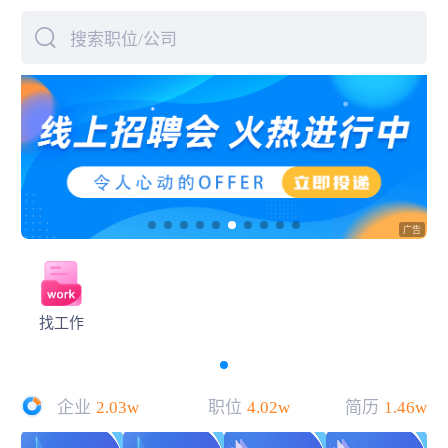
搜索职位/公司
下拉刷新
找工作
企业
2.03w
职位
4.02w
简历
1.46w