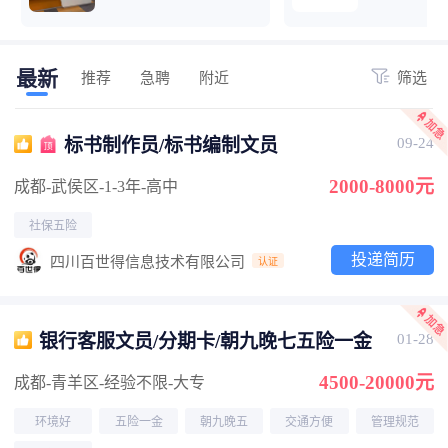
最新
推荐
急聘
附近
筛选
标书制作员/标书编制文员
09-24
2000-8000元
成都-武侯区
-1-3年
-高中
社保五险
投递简历
四川百世得信息技术有限公司
认证
银行客服文员/分期卡/朝九晚七五险一金
01-28
4500-20000元
成都-青羊区
-经验不限
-大专
环境好
五险一金
朝九晚五
交通方便
管理规范