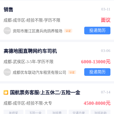
销售
03-11
面议
成都-成华区
-经验不限
-学历不限
投递简历
资阳市雁江区唐兵肉鸽养殖场
认证
高德地图直聘网约车司机
03-06
6000-13000元
成都-武侯区
-3-5年
-学历不限
投递简历
成都优车联动汽车租赁有限公司
认证
国航票务客服/上五休二/五险一金
07-14
4500-8000元
成都-成华区
-经验不限
-大专
年终奖
五险一金
加班费
交通方便
加班补助