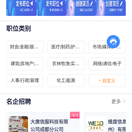
职位类别
财会|金融|银行|
医疗|制药|护理|
市场|媒体|广告|
保险
环保
设计
建筑|房地产|装
农林牧渔|实习
网络|通信|电子
修|物业
生|其他
人事|行政|管理
化工|能源
+ 自定义
名企招聘
更多
3职位
大唐信服科技有限
维度信息技
公司成都分公司
州）有限公