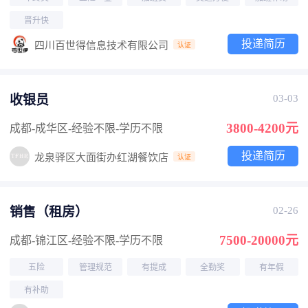
晋升快
投递简历
四川百世得信息技术有限公司
认证
收银员
03-03
3800-4200元
成都-成华区
-经验不限
-学历不限
投递简历
龙泉驿区大面街办红湖餐饮店
认证
销售（租房）
02-26
7500-20000元
成都-锦江区
-经验不限
-学历不限
五险
管理规范
有提成
全勤奖
有年假
有补助