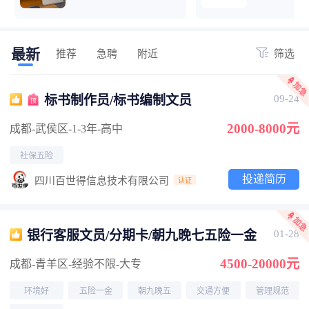
最新
推荐
急聘
附近
筛选
标书制作员/标书编制文员
09-24
2000-8000元
成都-武侯区
-1-3年
-高中
社保五险
投递简历
四川百世得信息技术有限公司
认证
银行客服文员/分期卡/朝九晚七五险一金
01-28
4500-20000元
成都-青羊区
-经验不限
-大专
环境好
五险一金
朝九晚五
交通方便
管理规范