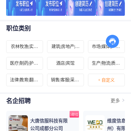
职位类别
农林牧渔|实习
建筑|房地产|装
市场|媒体|广告|
生|其他
修|物业
设计
医疗|制药|护理|
酒店|宾馆
生产|物流|质控|
环保
汽车
法律|教育|翻译|
销售|客服|采购|
+ 自定义
出版
淘宝
名企招聘
更多
3职位
大唐信服科技有限
维度信息技
公司成都分公司
州）有限公