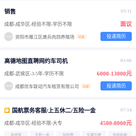
销售
03-11
面议
成都-成华区
-经验不限
-学历不限
投递简历
资阳市雁江区唐兵肉鸽养殖场
认证
高德地图直聘网约车司机
03-06
6000-13000元
成都-武侯区
-3-5年
-学历不限
投递简历
成都优车联动汽车租赁有限公司
认证
国航票务客服/上五休二/五险一金
07-14
4500-8000元
成都-成华区
-经验不限
-大专
年终奖
五险一金
加班费
交通方便
加班补助