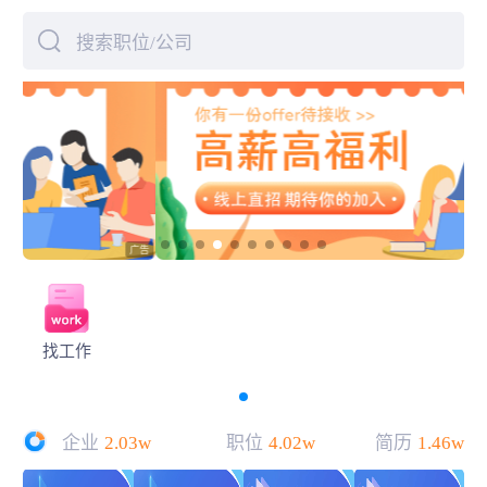
搜索职位/公司
下拉刷新
找工作
企业
2.03w
职位
4.02w
简历
1.46w