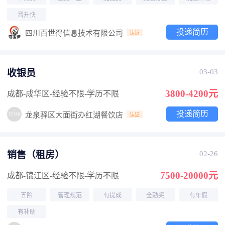
晋升快
投递简历
四川百世得信息技术有限公司
认证
收银员
03-03
3800-4200元
成都-成华区
-经验不限
-学历不限
投递简历
龙泉驿区大面街办红湖餐饮店
认证
销售（租房）
02-26
7500-20000元
成都-锦江区
-经验不限
-学历不限
五险
管理规范
有提成
全勤奖
有年假
有补助