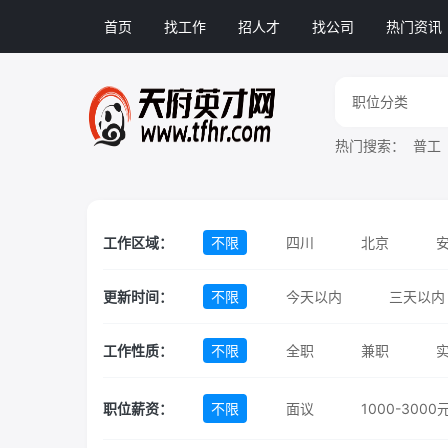
首页
找工作
招人才
找公司
热门资讯
热门搜索：
普工
工作区域：
不限
四川
北京
湖北
湖南
吉林
更新时间：
不限
今天以内
三天以内
天津
西藏
新疆
工作性质：
不限
全职
兼职
职位薪资：
不限
面议
1000-3000