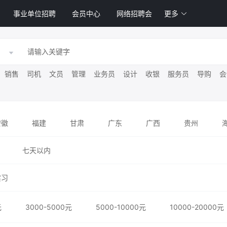
事业单位招聘
会员中心
网络招聘会
更多
销售
司机
文员
管理
业务员
设计
收银
服务员
导购
会
安徽
福建
甘肃
广东
广西
贵州
江苏
江西
辽宁
内蒙古
宁夏
青海
七天以内
云南
浙江
重庆
实习
元
3000-5000元
5000-10000元
10000-20000元