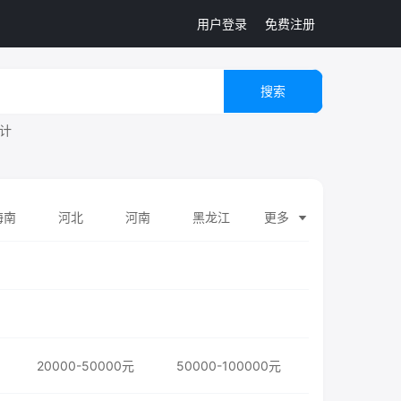
用户登录
免费注册
搜索
计
海南
河北
河南
黑龙江
更多
山东
山西
陕西
上海
20000-50000元
50000-100000元