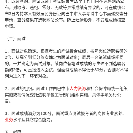
4．成绩查询。笔试成绩于考试结束后15个工作日内在选聘网站公
布。对缺考、违纪、零分、无效等异常成绩有异议的，可在成绩公
布3日内持本人有效居民身份证向巴中市人事考试中心书面递交查分
申请，查分结果在选聘网站公布。除上述情形外，不受理成绩核查
申请。
（二）面试
1．面试对象确定。根据考生的笔试折合成绩，按照岗位选聘名额的
2倍，从高分到低分依次确定为面试对象；最后一名笔试成绩相同
的，一并确定为面试对象。某岗位有笔试成绩的考生达不到选聘名
额的2倍，可直接进入面试，但面试成绩不得低于80分，否则将不得
列为进入下一环节对象。
2．面试的组织。面试工作由巴中市
人力资源
和社会保障局统一组织
实施或视情况委托选聘单位主管部门组织实施，具体事项另行公
告。
3．面试成绩满分为100分，面试重点测试报考者的岗位专业素养、
业务
水平及其它综合能力。
五、考察