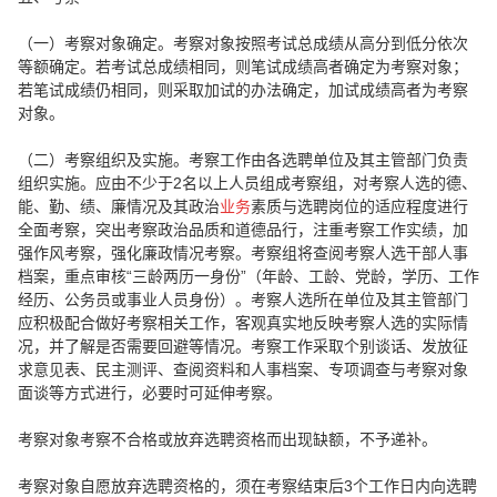
（一）考察对象确定。考察对象按照考试总成绩从高分到低分依次
等额确定。若考试总成绩相同，则笔试成绩高者确定为考察对象；
若笔试成绩仍相同，则采取加试的办法确定，加试成绩高者为考察
对象。
（二）考察组织及实施。考察工作由各选聘单位及其主管部门负责
组织实施。应由不少于2名以上人员组成考察组，对考察人选的德、
能、勤、绩、廉情况及其政治
业务
素质与选聘岗位的适应程度进行
全面考察，突出考察政治品质和道德品行，注重考察工作实绩，加
强作风考察，强化廉政情况考察。考察组将查阅考察人选干部人事
档案，重点审核“三龄两历一身份”（年龄、工龄、党龄，学历、工作
经历、公务员或事业人员身份）。考察人选所在单位及其主管部门
应积极配合做好考察相关工作，客观真实地反映考察人选的实际情
况，并了解是否需要回避等情况。考察工作采取个别谈话、发放征
求意见表、民主测评、查阅资料和人事档案、专项调查与考察对象
面谈等方式进行，必要时可延伸考察。
考察对象考察不合格或放弃选聘资格而出现缺额，不予递补。
考察对象自愿放弃选聘资格的，须在考察结束后3个工作日内向选聘