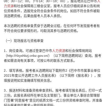
08：30－12：00，下午14：30－18：00），报名地点在巴中市
人
力资源
和社会保障局三楼会议室，报考人员应仔细阅读本公告和岗
位资格条件，选报完全符合自身条件的岗位。如因不符合条件被取
消选聘资格，后果由报考人员本人承担。
本次选聘的资格审查贯穿于选聘全过程，在任何环节发现报考者有
不符合岗位要求情形的，均取消其参与选聘的资格。
（一）现场报名与资格审查
1．岗位查询。可通过登录巴中市
人力资源
和社会保障局网站
（http://rlzyshbzj.cnbz.gov.cn/）（以下简称选聘网站）查询。报考
者如需咨询有关事项，可按公布的联系方式联系。
2．填写表格。报考者从选聘网站下载附件2《巴中市市属事业单位
2021年度公开选聘工作人员报名表》（以下简称《报名表》），按
填报说明如实准确填写相关信息。
3．报送材料和准备资格审查资料。报考者填写报名表后，打印一式
三份。此报名表经所在单位及主管部门、事业单位人事综合管理部
门签署“同意报考”意见的纸质文档一式三份供资格审查时用，并准备
好与报考岗位要求一致的所有资料。