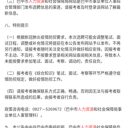
（三）巴中市
人力资源
和社会保障局网站是巴中市事业单位人事综
合管理部门发布选聘信息的渠道，请报考者及时登录该网站了解最
新信息。
八、特别提示
（一）根据新冠肺炎疫情防控要求，本次选聘可能会调整笔试、面
试日程，调整或补充情况将提前在本公告发布网站予以发布，不再
另行通知，请报考者随时关注变化情况并做好相应安排。因报考者
不主动、不及时、不按要求登录相关网站查阅相关信息，导致本人
未能按要求参加笔试、面试、考察、调动的，责任自负。
（二）报考者在《综合知识》笔试、面试、考察等环节严格遵守疫
情防控规定，做好疫情防控工作。
（四）请报考者确保联系方式正确、畅通。否则因无法与报考者取
得联系所造成的后果，由报考者自行负责。
政策咨询电话：0827－5269672（巴中市
人力资源
和社会保障局事
业单位人事管理科）。
九、本公告由中共巴中市委组织部、巴中市
人力资源
社会保障局负