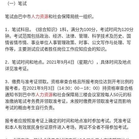
（一）笔试
笔试由巴中市
人力资源
和社会保障局统一组织。
1．笔试科目。《综合知识》1科，满分为100分，考试时间为120分
钟。考试范围包括政治、经济、法律、管理、科学技术及历史、国
情省情市情、事业单位人事管理政策、时事、公文写作与处理、写
作等，主要测试应试者胜任岗位工作应知应会的知识。
2．笔试时间和地点。2021年9月4日（星期六），具体时间及地点
详见准考证。
3．缴费与准考证领取。资格审查合格且所报考岗位达到开考比例的
报考者，在2021年9月3日（14:30：00－18：00）持资格审查合格
通知书到巴中市
人力资源
和社会保障局三楼会议室按每人50元的标
准缴纳笔试考务费并领取准考证，未按时缴费并领取准考证而影响
考试的概由考生自行负责。
报考者应按照准考证上确定的时间和地点准时参加考试。凭准考证
和本人有效居民身份证原件进入考场，两证不全者不得参加考试。