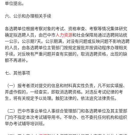
单位提出。
六、公示和办理相关手续
各选聘单位根据考察对象的考试、资格审查、考察等情况集体研究
确定拟选聘人员，由巴中市
人力资源
和社会保障局通过选聘网站统
一公示，公示期7天。公示期满，对没有问题或反映问题不影响选聘
的人员，由各选聘单位主管部门按规定报批并按调动程序办理相关
手续。对反映有严重问题并查有实据的，取消选聘资格，出现的缺
额不再递补。
七、其他事项
（一）报考者须对提交的信息和材料真实性负责，凡不如实填报、
弄虚作假的，一经查实，即取消选聘资格。对违反考试纪律的考
生，将有关规定予以处理。触犯法律的，依法追究法律责任。
（二）巴中市事业单位人事综合管理部门和各选聘单位及其主管部
门均不指定本次考试辅导用书，不举办、也不委托任何机构和组织
举办考试辅导培训班。